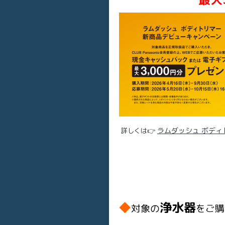
ラムダッシュ ボディト
詳しくは👉
◆
浄水器
対象の
をご購