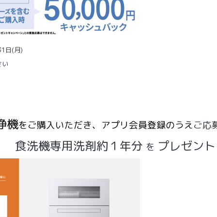
1日(月)
さい
浄機
をご購入いただき、アプリ会員登録のうえ
ご
応
食洗機専用洗剤約１年分
プレゼント
を