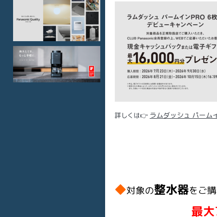
ラムダッシュ パームイン
詳しくは👉
◆
整水器
対象の
をご購
最大