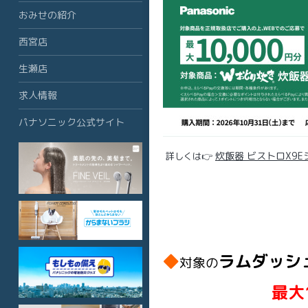
おみせの紹介
西宮店
生瀬店
求人情報
パナソニック公式サイト
炊飯器 ビストロX9Eシ
詳しくは👉
◆
ラムダッシ
対象の
最大