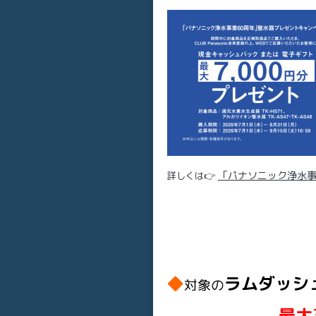
「パナソニック浄水事業
詳しくは👉
◆
ラムダッシ
対象の
最大