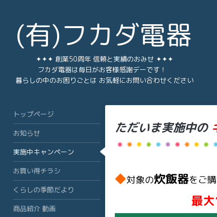
(有)フカダ電器
✦✦✦ 創業50周年 信頼と実績のおみせ ✦✦✦
フカダ電器は毎日がお客様感謝デーです！
暮らしの中のお困りごとは お気軽にお問い合わせください
トップページ
ただいま実施中の
お知らせ
実施中キャンペーン
お買い得チラシ
◆
炊飯器
対象の
をご購
くらしの季節だより
最大
商品紹介 動画