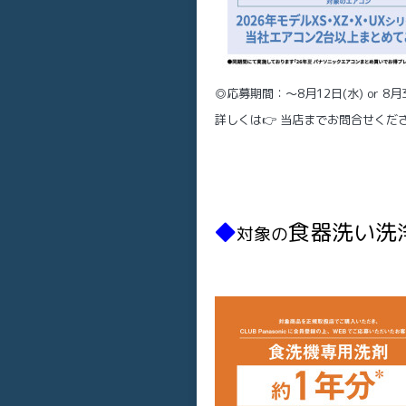
◎応募期間：～8月12日(水) or 8月3
詳しくは👉 当店までお問合せくだ
◆
食器洗い洗
対象の