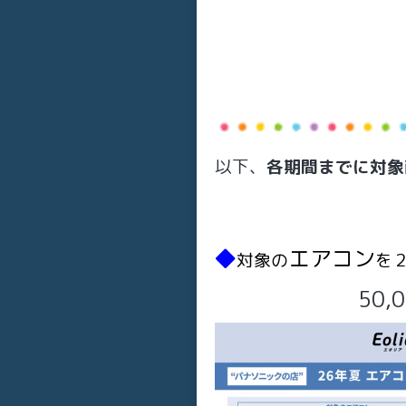
以下、
各期間までに対象
◆
エアコン
対象の
を
50,