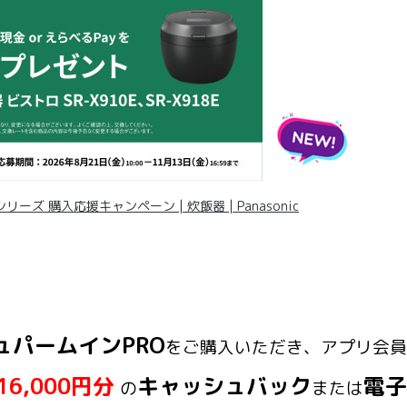
リーズ 購入応援キャンペーン | 炊飯器 | Panasonic
ュパームインPRO
をご購入いただき、アプリ会員
16,000円分
キャッシュバック
電子
の
または