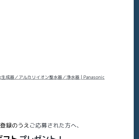
器／アルカリイオン整水器／浄水器 | Panasonic
登録のうえ
ご
応募された方へ、
ギフト
プレゼント！