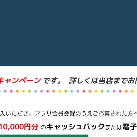
キャンペーン
です。
詳しくは当店までお
入いただき、アプリ会員登録のうえ
ご
応募された方
10,000円分
キャッシュバック
電子
の
または