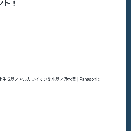
ント！
器／アルカリイオン整水器／浄水器 | Panasonic