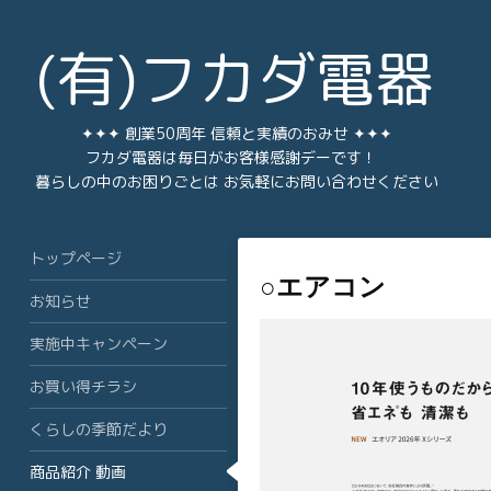
(有)フカダ電器
✦✦✦ 創業50周年 信頼と実績のおみせ ✦✦✦
フカダ電器は毎日がお客様感謝デーです！
暮らしの中のお困りごとは お気軽にお問い合わせください
トップページ
○エアコン
お知らせ
実施中キャンペーン
お買い得チラシ
くらしの季節だより
商品紹介 動画