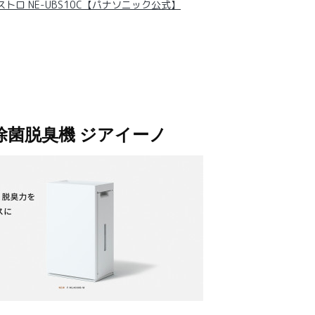
トロ NE-UBS10C【パナソニック公式】
除菌脱臭機 ジアイーノ