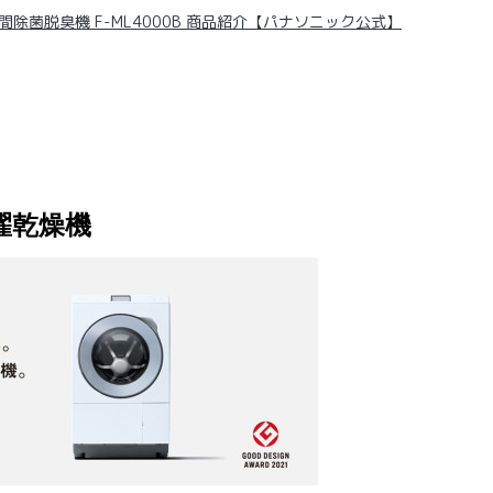
間除菌脱臭機 F-ML4000B 商品紹介【パナソニック公式】
濯乾燥機