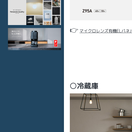
👉
マイクロレンズ有機ELパネ
〇
冷蔵庫