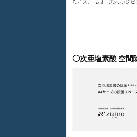
👉
スチームオーブンレンジ ビス
◯
次亜塩素酸 空間