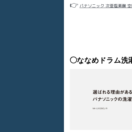
👉
パナソニック 次亜塩素酸 空
◯ななめドラム洗