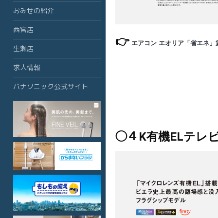
おみせの紹介
西宮店
👉
エアコン エオリア「省エネ」篇
生瀬店
求人情報
パナソニック公式サイト
◯４K有機ELテレ