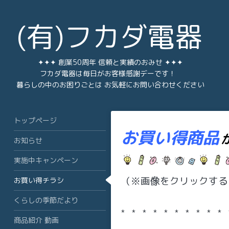
(有)フカダ電器
✦✦✦ 創業50周年 信頼と実績のおみせ ✦✦✦
フカダ電器は毎日がお客様感謝デーです！
暮らしの中のお困りごとは お気軽にお問い合わせください
トップページ
お買い得商品
お知らせ
実施中キャンペーン
（※画像をクリックする
お買い得チラシ
くらしの季節だより
* * * * * * * * * * 
商品紹介 動画