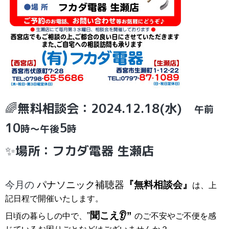
🌈
無料相談会：2024.12.18(水)
午前
10
5
時～午後
時
✨
場所：フカダ電器 生瀬店
今月の
パナソニック補聴器
『無料相談会』
は、上
記日程で開催いたします。
”
聞こえ👂”
日頃の暮らしの中で、
のご不安やご不便を感