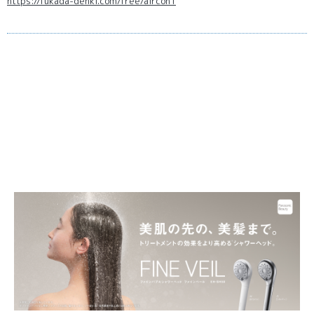
https://fukada-denki.com/free/aircon1